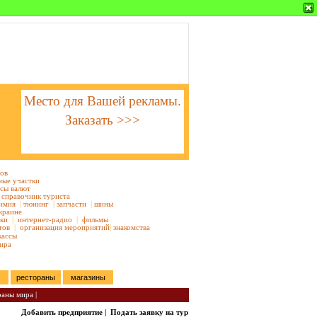
Место для Вашей рекламы.
Заказать >>>
тов
ные участки
сы валют
справочник туриста
имия
|
тюнинг
|
запчасти
|
шины
краине
ки
|
интернет-радио
|
фильмы
тов
|
организация мероприятий
|
знакомства
кассы
ира
рестораны
магазины
раны мира |
Добавить предприятие
|
Подать заявку на тур