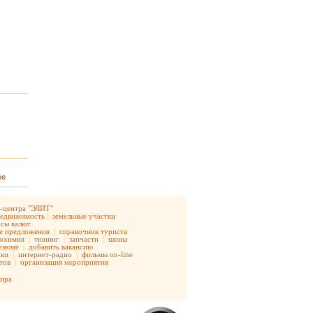
ее
-центра "ЭЛИТ"
недвижимость
|
земельные участки
рсы валют
е предложения
|
справочник туриста
тохимия
|
тюнинг
|
запчасти
|
шины
езюме
|
добавить вакансию
ики
|
интернет-радио
|
фильмы on-line
етов
|
организация мероприятия
мира