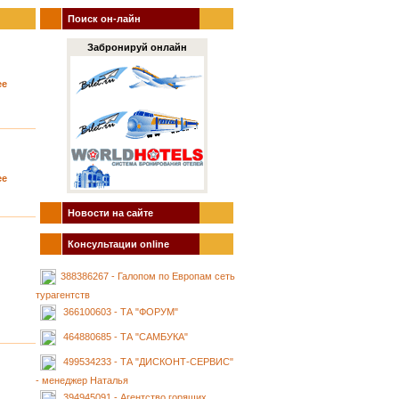
Поиск он-лайн
Забронируй онлайн
ее
ее
Новости на сайте
Консультации online
388386267 - Галопом по Европам сеть
турагентств
366100603 - ТА "ФОРУМ"
464880685 - ТА "САМБУКА"
499534233 - ТА "ДИСКОНТ-СЕРВИС"
- менеджер Наталья
394945091 - Агентство горящих