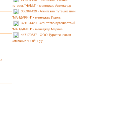
путевок "НАМИ" - менеджер Александр
366964429 - Агентство путешествий
"МАНДАРИН" - менеджер Ирина
321161420 - Агентство путешествий
"МАНДАРИН" - менеджер Марина
447170337 - ООО Туристическая
компания "БОЙЯРД"
ее