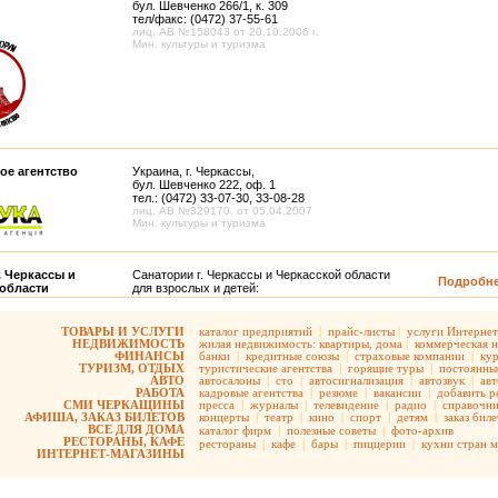
бул. Шевченко 266/1, к. 309
тел/факс: (0472) 37-55-61
лиц. АВ №158043 от 20.10.2006 г.
Мин. культуры и туризма
ое агентство
Украина, г. Черкассы,
бул. Шевченко 222, оф. 1
тел.: (0472) 33-07-30, 33-08-28
лиц. АВ №329170. от 05.04.2007
Мин. культуры и туризма
. Черкассы и
Санатории г. Черкассы и Черкасской области
Подробн
 области
для взрослых и детей:
ТОВАРЫ И УСЛУГИ
каталог предприятий
|
прайс-листы
|
услуги Интернет
НЕДВИЖИМОСТЬ
жилая недвижимость:
квартиры,
дома
|
коммерческая 
ФИНАНСЫ
банки
|
кредитные союзы
|
страховые компании
|
ку
ТУРИЗМ, ОТДЫХ
туристические агентства
|
горящие туры
|
постоянны
АВТО
автосалоны
|
сто
|
автосигнализация
|
автозвук
|
ав
РАБОТА
кадровые агентства
|
резюме
|
вакансии
|
добавить р
СМИ ЧЕРКАЩИНЫ
пресса
|
журналы
|
телевидение
|
радио
|
справочн
АФИША, ЗАКАЗ БИЛЕТОВ
концерты
|
театр
|
кино
|
спорт
|
детям
|
заказ бил
ВСЕ ДЛЯ ДОМА
каталог фирм
|
полезные советы
|
фото-архив
РЕСТОРАНЫ, КАФЕ
рестораны
|
кафе
|
бары
|
пиццерии
|
кухни стран 
ИНТЕРНЕТ-МАГАЗИНЫ