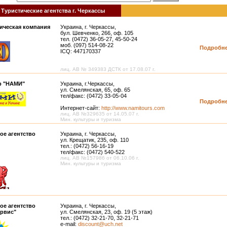
 Туристические агентства г. Черкассы
ическая компания
Украина, г. Черкассы,
бул. Шевченко, 266, оф. 105
тел. (0472) 36-05-27, 45-50-24
моб. (097) 514-08-22
Подробн
ICQ: 447170337
лиц. АВ № 349383 ДСТК от 17.08.07 г.
р "НАМИ"
Украина, г.Черкассы,
ул. Смелянская, 65, оф. 65
тел/факс: (0472) 33-05-04
Подробн
Интернет-сайт:
http://www.namitours.com
лиц. АВ №329635 от 14.05.07 г.
Мин. культуры и туризма
ое агентство
Украина, г. Черкассы,
ул. Крещатик, 235, оф. 110
тел.: (0472) 56-16-19
тел/факс: (0472) 540-522
лиц. АВ №157986 от 06.10.06 г.
Мин. культуры и туризма
ое агентство
Украина, г. Черкассы,
ервис"
ул. Смелянская, 23, оф. 19 (5 этаж)
тел.: (0472) 32-21-70, 32-21-71
e-mail:
discount@uch.net