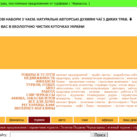
уры, постоянные предложения от турфирм г. Черкассы. ]
ВІ НАБОРИ З ЧАЄМ. НАТУРАЛЬНІ АВТОРСЬКІ ДУХМЯНІ ЧАЇ З ДИКИХ ТРАВ. 🍵
 ВАС В ЕКОЛОГІЧНО ЧИСТИХ КУТОЧКАХ УКРАЇНИ
ТОВАРЫ И УСЛУГИ
каталог предприятий
|
прайс-листы
|
разработка сай
НЕДВИЖИМОСТЬ
квартиры,
дома
|
коммерческая недвижимость
|
земель
ФИНАНСЫ
банки
|
кредитные союзы
|
страховые компании
|
кур
ТУРИЗМ, ОТДЫХ
туристические агентства
|
горящие туры
|
отели мира
|
АВТО
автосалоны
|
сто
|
автосигнализация
|
автозвук
|
автох
РАБОТА
кадровые агентства
|
резюме
|
вакансии
|
работа в У
СМИ ЧЕРКАССЫ
пресса
|
журналы
|
телевидение
|
радио
|
справочни
АФИША, ЗАКАЗ БИЛЕТОВ
концерты
|
театр
|
кино
|
спорт
|
детям
|
заказ биле
ВСЕ ДЛЯ ДОМА
каталог фирм
|
полезные советы
|
фотогалерея г. Чер
РЕСТОРАНЫ, КАФЕ
рестораны
|
кафе
|
бары
|
пиццерии
|
кухни стран м
ИНТЕРНЕТ-МАГАЗИНЫ
туризм
финансы
авто
сми
афиша
ваш дом
ные предложения |
справочник туриста |
Золотая Подкова Черкасщины |
зеленый туризм |
ст
сайту: