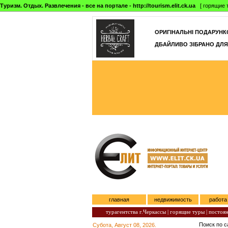
Туризм. Отдых. Развлечения - все на портале - http://tourism.elit.ck.ua
[ горящие т
ОРИГІНАЛЬНІ ПОДАРУНКО
ДБАЙЛИВО ЗІБРАНО ДЛЯ
главная
недвижимость
работа
турагентства г.Черкассы |
горящие туры |
постоян
Поиск по 
Субота, Август 08, 2026.