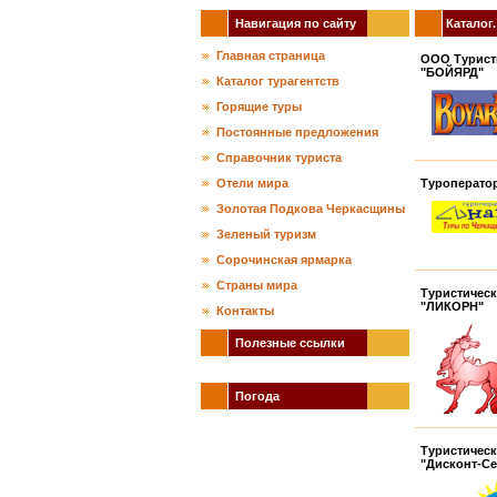
Навигация по сайту
Каталог.
Главная страница
ООО Турист
"БОЙЯРД"
Каталог турагентств
Горящие туры
Постоянные предложения
Справочник туриста
Отели мира
Туроперато
Золотая Подкова Черкасщины
Зеленый туризм
Сорочинская ярмарка
Страны мира
Туристическ
"ЛИКОРН"
Контакты
Полезные ссылки
Погода
Туристическ
"Дисконт-С