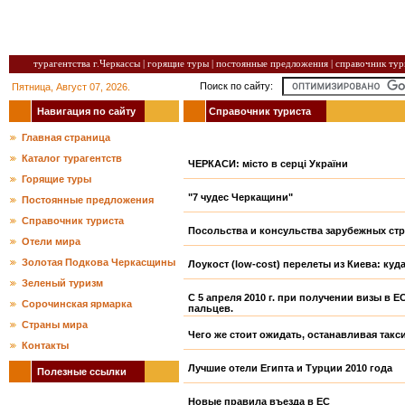
турагентства г.Черкассы |
горящие туры |
постоянные предложения |
справочник тури
Поиск по сайту:
Пятница, Август 07, 2026.
Навигация по сайту
Справочник туриста
Главная страница
Каталог турагентств
ЧЕРКАСИ: місто в серці України
Горящие туры
"7 чудес Черкащини"
Постоянные предложения
Справочник туриста
Посольства и консульства зарубежных стр
Отели мира
Золотая Подкова Черкасщины
Лоукост (low-cost) перелеты из Киева: куд
Зеленый туризм
С 5 апреля 2010 г. при получении визы в 
Сорочинская ярмарка
пальцев.
Страны мира
Чего же стоит ожидать, останавливая такс
Контакты
Лучшие отели Египта и Турции 2010 года
Полезные ссылки
Новые правила въезда в ЕС