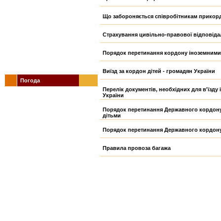
Що забороняється співробітникам прикор
Страхування цивільно-правової відповіда
Порядок перетинання кордону іноземними
Виїзд за кордон дітей - громадян України
Погода
Перелік документів, необхідних для в'їзд
України
Порядок перетинання Державного кордону 
дітьми
Порядок перетинання Державного кордону
Правила провоза багажа