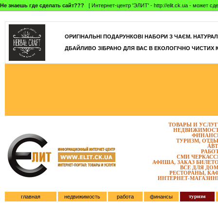
Не знаешь где сделать сайт???
[ Интернет-центр 'ЭЛИТ' - http://elit.ck.ua - может 
]
ОРИГІНАЛЬНІ ПОДАРУНКОВІ НАБОРИ З ЧАЄМ. НАТУРАЛЬН
ДБАЙЛИВО ЗІБРАНО ДЛЯ ВАС В ЕКОЛОГІЧНО ЧИСТИХ 
ТОВАРЫ И УСЛУ
НЕДВИЖИМОС
ФИНАНС
ТУРИЗМ, ОТД
АВ
РАБО
СМИ ЧЕРКАС
АФИША, ЗАКАЗ БИЛЕТ
ВСЕ ДЛЯ ДО
РЕСТОРАНЫ, КА
ИНТЕРНЕТ-МАГАЗИ
туризм
главная
недвижимость
работа
финансы